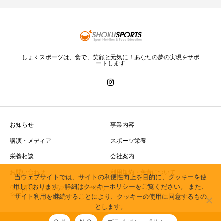
しょくスポーツは、食で、笑顔と元気に！あなたの夢の実現をサポ
ートします
お知らせ
事業内容
講演・メディア
スポーツ栄養
栄養相談
会社案内
お問い合わせ
利用規約・免責について
当ウェブサイトでは、サイトの利便性向上を目的に、クッキーを使
用しております。詳細はクッキーポリシーをご覧ください。 また、
個人情報取り扱い(プライバシーポリ
シー)
サイト利用を継続することにより、クッキーの使用に同意するもの
とします。