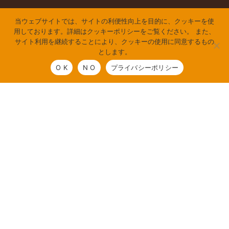
当ウェブサイトでは、サイトの利便性向上を目的に、クッキーを使
用しております。詳細はクッキーポリシーをご覧ください。 また、
サイト利用を継続することにより、クッキーの使用に同意するもの
とします。
O K
N O
プライバシーポリシー
しょくスポーツは「スポーツ栄養」と「食」の事業で、
人々の健康やパフォーマンスの向上、笑顔創造に貢献する食のコ
ンサルティング企業です。
アスリートや一般の方向けに講演やセミナー、栄養相談・食事指
導、商品開発やレシピ提供、企業の健康経営支援などを行ってい
ます。
企業理念