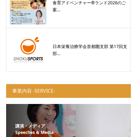
食育アドベンチャー®ランド2026のご
案...
日本栄養治療学会首都圏支部 第17回支
部...
事業内容 -SERVICE-
講演・メディア
Speeches & Media