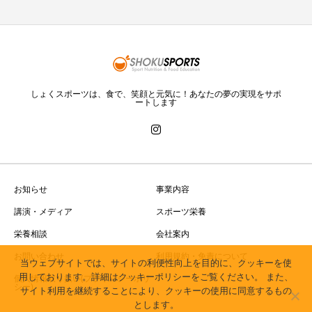
しょくスポーツは、食で、笑顔と元気に！あなたの夢の実現をサポ
ートします
お知らせ
事業内容
講演・メディア
スポーツ栄養
栄養相談
会社案内
お問い合わせ
利用規約・免責について
当ウェブサイトでは、サイトの利便性向上を目的に、クッキーを使
用しております。詳細はクッキーポリシーをご覧ください。 また、
個人情報取り扱い(プライバシーポリ
シー)
サイト利用を継続することにより、クッキーの使用に同意するもの
とします。