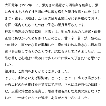
大正元年（1912年）に、酒好きの熱意から酒造業を創業し、酒
に合う水を求めて神沢川の傍に蔵を構えた望月金蔵・由松（よし
まつ）親子。現在は、五代目の望月正隆氏が代表を務めており、
今回ご案内くださったのはご子息の望月喬平さんです。
神沢川酒造場の看板銘柄「正雪」は、地元生まれの兵法家・由井
正雪にあやかって命名されたとのこと。甘・辛・苦・渋・酸の五
つの味と、爽やかな香が調和した、盃の進む飲み飽きない日本酒
造りを目指してるとのことです。試飲もさせて頂きましたが、上
品な香りと心地よい飲み口で多くの方に飲んで頂きたいと思いま
した。
望月様、ご案内をありがとうございました。
そして、由比といえば桜海老。ということで、由比で水揚げされ
た桜エビのかき揚げを井筒屋にて堪能。さらに江戸時代の絵師・
歌川広重の浮世絵を鑑賞し、版画体験も楽しむ充実の旅となりま
した。ご一緒くださった皆様、ありがとうございました。