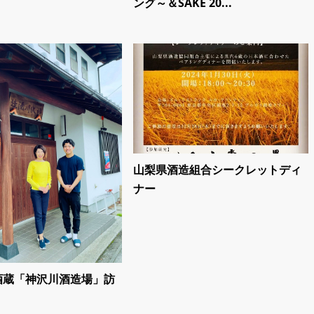
ング～＆SAKE 20...
山梨県酒造組合シークレットディ
ナー
酒蔵「神沢川酒造場」訪