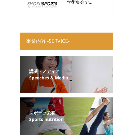
学術集会で...
事業内容 -SERVICE-
講演・メディア
Speeches & Media
スポーツ栄養
Sports nutrition