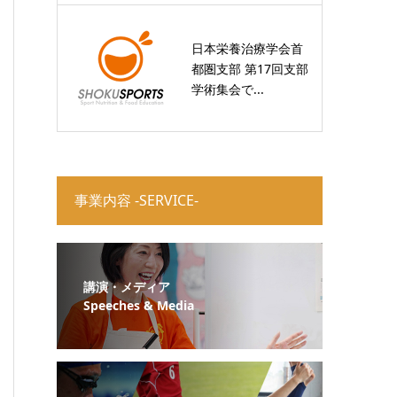
日本栄養治療学会首
都圏支部 第17回支部
学術集会で...
事業内容 -SERVICE-
講演・メディア
Speeches & Media