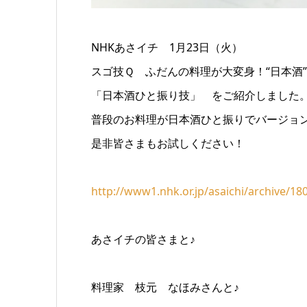
NHK
あさイチ
1
月
23
日（火）
スゴ技Ｑ ふだんの料理が大変身！
“
日本酒
”
「日本酒ひと振り技」 をご紹介しました
普段のお料理が日本酒ひと振りでバージョ
是非皆さまもお試しください！
http://www1.nhk.or.jp/asaichi/archive/18
あさイチの皆さまと♪
料理家 枝元 なほみさんと♪